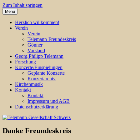
Zum Inhalt springen
Menü
Georg Philipp Telemann
Telemann-Gesellschaft Schweiz
Herzlich willkommen!
Verein
Verein
Telemann-Freundeskreis
Gönner
Vorstand
Georg Philipp Telemann
Forschung
Konzerte/Einspielungen
Geplante Konzerte
Konzertarchiv
Kirchenmusik
Kontakt
Kontakt
Impressum und AGB
Datenschutzerklärung
Danke Freundeskreis