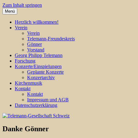
Zum Inhalt springen
Menü
Georg Philipp Telemann
Telemann-Gesellschaft Schweiz
Herzlich willkommen!
Verein
Verein
Telemann-Freundeskreis
Gönner
Vorstand
Georg Philipp Telemann
Forschung
Konzerte/Einspielungen
Geplante Konzerte
Konzertarchiv
Kirchenmusik
Kontakt
Kontakt
Impressum und AGB
Datenschutzerklärung
Danke Gönner