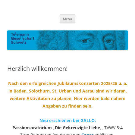
Zum
Inhalt
Telemann-Gesellschaft Schweiz
springen
Georg Philipp Telemann
Menü
Herzlich willkommen!
Nach den erfolgreichen Jubiläumskonzerten 2025/26 u. a.
in Baden, Solothurn, St. Urban und Aarau sind wir daran,
weitere Aktivitäten zu planen. Hier werden bald nähere
Angaben zu finden sein.
Neu erschienen bei GALLO
:
Passionsoratorium
„
Die Gekreuzigte Liebe
„, TVWV 5:4
Zum Reinhören (youtube) das
Cover
anklicken.